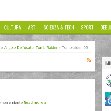
CULTURA
ARTI
SCIENZA & TECH
SPORT
DEBU
twitter
googleplus
facebook
I
»
Angolo Dell'usato: Tomb Raider
»
Tombraider-05
IM
to non è niente
Read more
»