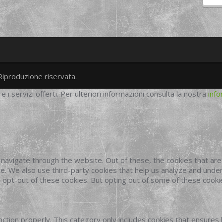
Riproduzione riservata.
twitter
googleplus
facebook
re i servizi offerti. Per ulteriori informazioni consulta la nostra
info
navigate through the website. Out of these, the cookies that ar
site. We also use third-party cookies that help us analyze and und
o opt-out of these cookies. But opting out of some of these cook
ction properly. This category only includes cookies that ensures 