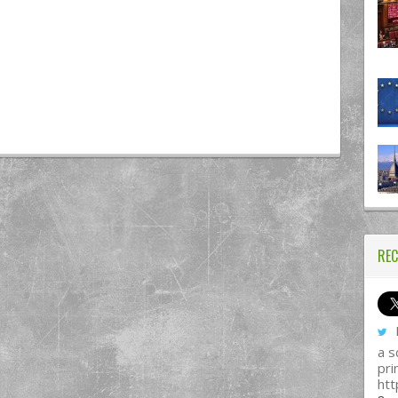
REC
I
a s
pri
htt