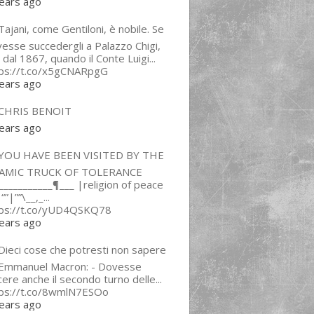
ears ago
ajani, come Gentiloni, è nobile. Se
esse succedergli a Palazzo Chigi,
 dal 1867, quando il Conte Luigi...
tps://t.co/x5gCNARpgG
ears ago
CHRIS BENOIT
ears ago
YOU HAVE BEEN VISITED BY THE
LAMIC TRUCK OF TOLERANCE
___________¶___ |religion of peace
“”|””\__,_...
tps://t.co/yUD4QSKQ78
ears ago
Dieci cose che potresti non sapere
 Emmanuel Macron: - Dovesse
cere anche il secondo turno delle...
tps://t.co/8wmlN7ESOo
ears ago