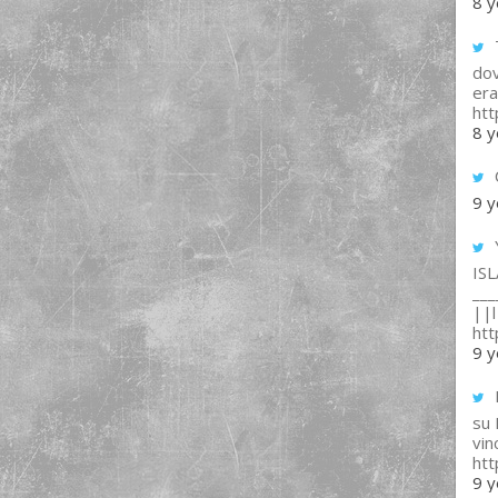
8 y
T
dov
era
ht
8 y
9 y
IS
___
||l 
ht
9 y
su
vin
ht
9 y