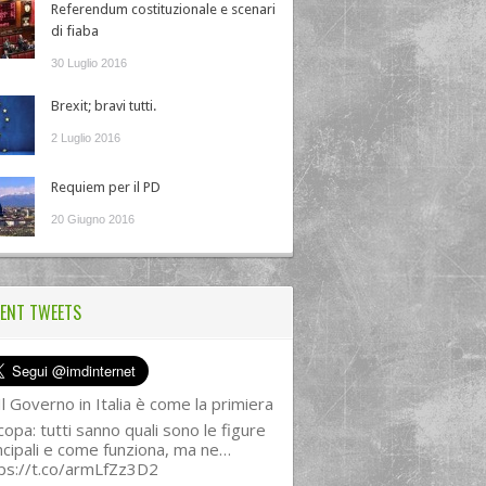
Referendum costituzionale e scenari
di fiaba
30 Luglio 2016
Brexit; bravi tutti.
2 Luglio 2016
Requiem per il PD
20 Giugno 2016
ENT TWEETS
l Governo in Italia è come la primiera
copa: tutti sanno quali sono le figure
ncipali e come funziona, ma ne…
ps://t.co/armLfZz3D2