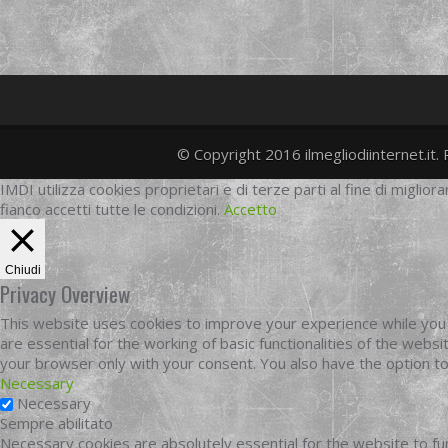
© Copyright 2016 ilmegliodiinternet.it. 
IMDI utilizza cookies proprietari e di terze parti al fine di migliora
fianco accetti tutte le condizioni.
Accetto
Chiudi
Privacy Overview
This website uses cookies to improve your experience while you 
are essential for the working of basic functionalities of the web
your browser only with your consent. You also have the option t
Necessary
Necessary
Sempre abilitato
Necessary cookies are absolutely essential for the website to fun