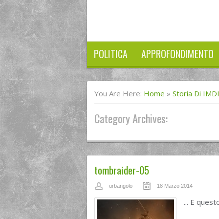
POLITICA
APPROFONDIMENTO
You Are Here:
Home
»
Storia Di IMD
Category Archives:
tombraider-05
urbangolo
18 Marzo 2014
... E ques