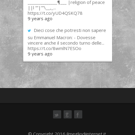
______________¶___ |religion of peace
||l “”|””\__,_...
https://t.co/yUD4QSKQ78
9 years ago
Dieci cose che potresti non sapere
su Emmanuel Macron: - Dovesse
vincere anche il secondo turno delle...
https://t.co/8wmlN7ESOo
9 years ago
ok
© Copyright 2016 ilmegliodiinternet.it.