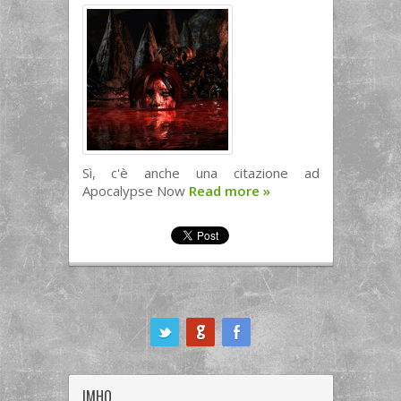
Sì, c'è anche una citazione ad
Apocalypse Now
Read more
»
ook
IMHO