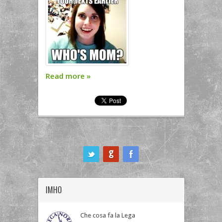
Read more
»
ook
IMHO
Che cosa fa la Lega