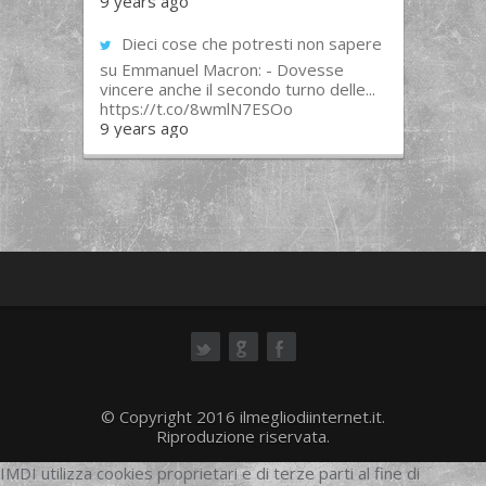
9 years ago
Dieci cose che potresti non sapere
su Emmanuel Macron: - Dovesse
vincere anche il secondo turno delle...
https://t.co/8wmlN7ESOo
9 years ago
ok
© Copyright 2016 ilmegliodiinternet.it.
Riproduzione riservata.
IMDI utilizza cookies proprietari e di terze parti al fine di