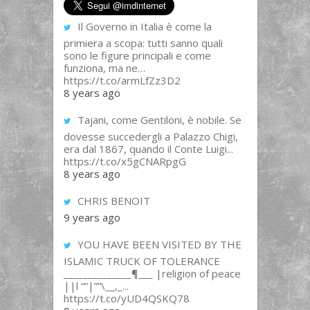
Il Governo in Italia è come la
primiera a scopa: tutti sanno quali
sono le figure principali e come
funziona, ma ne…
https://t.co/armLfZz3D2
8 years ago
Tajani, come Gentiloni, è nobile. Se
dovesse succedergli a Palazzo Chigi,
era dal 1867, quando il Conte Luigi...
https://t.co/x5gCNARpgG
8 years ago
CHRIS BENOIT
9 years ago
YOU HAVE BEEN VISITED BY THE
ISLAMIC TRUCK OF TOLERANCE
______________¶___ |religion of peace
||l “”|””\__,_...
https://t.co/yUD4QSKQ78