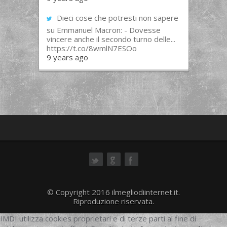
Dieci cose che potresti non sapere
su Emmanuel Macron: - Dovesse
vincere anche il secondo turno delle...
https://t.co/8wmlN7ESOo
9 years ago
ok
© Copyright 2016 ilmegliodiinternet.it.
Riproduzione riservata.
IMDI utilizza cookies proprietari e di terze parti al fine di