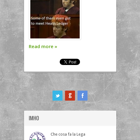
Read more
»
ook
IMHO
Che cosa fa la Lega