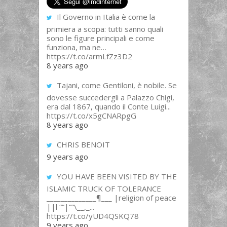
Il Governo in Italia è come la
primiera a scopa: tutti sanno quali
sono le figure principali e come
funziona, ma ne…
https://t.co/armLfZz3D2
8 years ago
Tajani, come Gentiloni, è nobile. Se
dovesse succedergli a Palazzo Chigi,
era dal 1867, quando il Conte Luigi...
https://t.co/x5gCNARpgG
8 years ago
CHRIS BENOIT
9 years ago
YOU HAVE BEEN VISITED BY THE
ISLAMIC TRUCK OF TOLERANCE
______________¶___ |religion of peace
||l “”|””\__,_...
https://t.co/yUD4QSKQ78
9 years ago