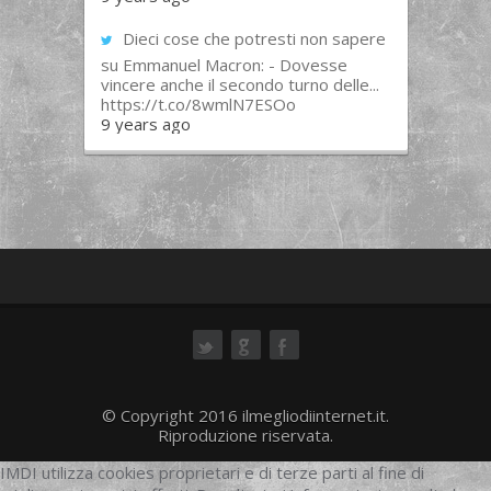
Dieci cose che potresti non sapere
su Emmanuel Macron: - Dovesse
vincere anche il secondo turno delle...
https://t.co/8wmlN7ESOo
9 years ago
ok
© Copyright 2016 ilmegliodiinternet.it.
Riproduzione riservata.
IMDI utilizza cookies proprietari e di terze parti al fine di