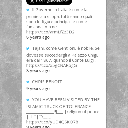
Il Governo in Italia è come la
primiera a scopa: tutti sanno quali
sono le figure principali e come
funziona, ma ne…
https://t.co/armLfZz3D2
8 years ago
Tajani, come Gentiloni, è nobile. Se
dovesse succedergli a Palazzo Chigi,
era dal 1867, quando il Conte Luigi...
https://t.co/x5gCNARpgG
8 years ago
CHRIS BENOIT
9 years ago
YOU HAVE BEEN VISITED BY THE
ISLAMIC TRUCK OF TOLERANCE
______________¶___ |religion of peace
||l “”|””\__,_...
https://t.co/yUD4QSKQ78
9 years ago