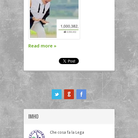
Read more
»
ook
IMHO
Che cosa fa la Lega