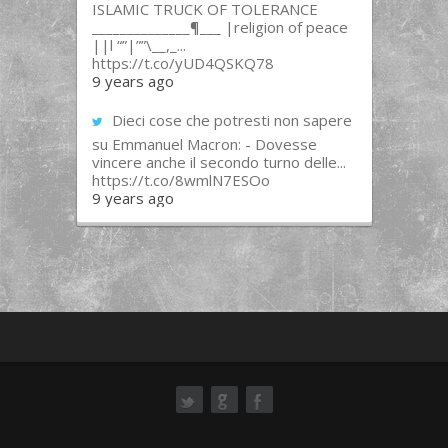
ISLAMIC TRUCK OF TOLERANCE
______________¶___ |religion of peace
||l “”|””\__,_...
https://t.co/yUD4QSKQ78
9 years ago
Dieci cose che potresti non sapere
su Emmanuel Macron: - Dovesse
vincere anche il secondo turno delle...
https://t.co/8wmlN7ESOo
9 years ago
ok