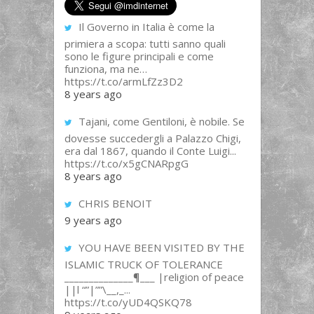
Il Governo in Italia è come la
primiera a scopa: tutti sanno quali
sono le figure principali e come
funziona, ma ne…
https://t.co/armLfZz3D2
8 years ago
Tajani, come Gentiloni, è nobile. Se
dovesse succedergli a Palazzo Chigi,
era dal 1867, quando il Conte Luigi...
https://t.co/x5gCNARpgG
8 years ago
CHRIS BENOIT
9 years ago
YOU HAVE BEEN VISITED BY THE
ISLAMIC TRUCK OF TOLERANCE
______________¶___ |religion of peace
||l “”|””\__,_...
https://t.co/yUD4QSKQ78