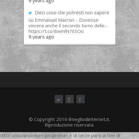
9 years ago
Dieci cose che potresti non sapere
su Emmanuel Macron: - Dovesse
vincere anche il secondo turno delle...
https://t.co/8wmlN7ESOo
9 years ago
ok
© Copyright 2016 ilmegliodiinternet.it.
Riproduzione riservata.
IMDI utilizza cookies proprietari e di terze parti al fine di