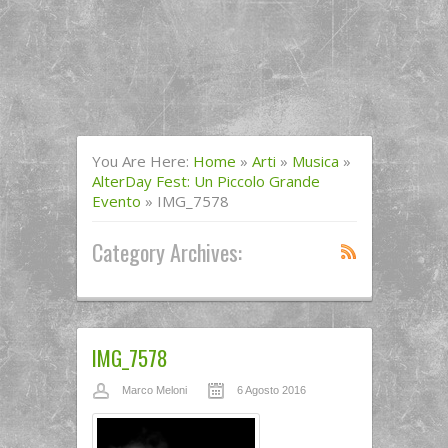
You Are Here:
Home
»
Arti
»
Musica
»
AlterDay Fest: Un Piccolo Grande
Evento
»
IMG_7578
Category Archives:
IMG_7578
Marco Meloni
6 Agosto 2016