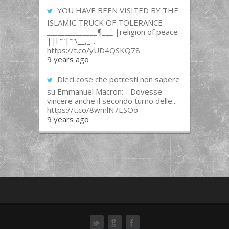
YOU HAVE BEEN VISITED BY THE
ISLAMIC TRUCK OF TOLERANCE
______________¶___ |religion of peace
||l “”|””\__,_...
https://t.co/yUD4QSKQ78
9 years ago
Dieci cose che potresti non sapere
su Emmanuel Macron: - Dovesse
vincere anche il secondo turno delle...
https://t.co/8wmlN7ESOo
9 years ago
ok