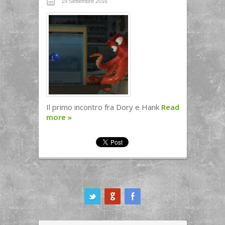
19 Settembre 2016
Il primo incontro fra Dory e Hank
Read
more
»
ook