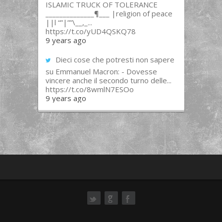
ISLAMIC TRUCK OF TOLERANCE
______________¶___ |religion of peace
||l “”|””\__,_...
https://t.co/yUD4QSKQ78
9 years ago
Dieci cose che potresti non sapere
su Emmanuel Macron: - Dovesse
vincere anche il secondo turno delle...
https://t.co/8wmlN7ESOo
9 years ago
ok