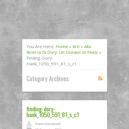
You Are Here:
Home
»
Arti
»
Alla
Ricerca Di Dory: Un Oceano Di Feels
»
Finding-Dory-
Hank_1050_591_81_s_c1
Category Archives:
finding-dory-
hank_1050_591_81_s_c1
Gianni Giovannelli