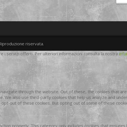
Riproduzione riservata.
twitter
googleplus
facebook
re i servizi offerti. Per ulteriori informazioni consulta la nostra
info
navigate through the website. Out of these, the cookies that ar
site. We also use third-party cookies that help us analyze and und
o opt-out of these cookies. But opting out of some of these cook
ction properly. This category only includes cookies that ensures 