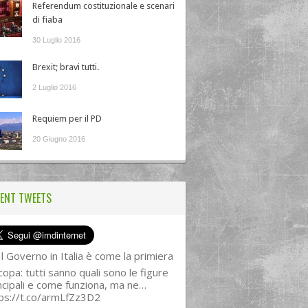
Referendum costituzionale e scenari
di fiaba
30 Luglio 2016
Brexit; bravi tutti.
2 Luglio 2016
Requiem per il PD
20 Giugno 2016
ENT TWEETS
l Governo in Italia è come la primiera
copa: tutti sanno quali sono le figure
ncipali e come funziona, ma ne…
ps://t.co/armLfZz3D2