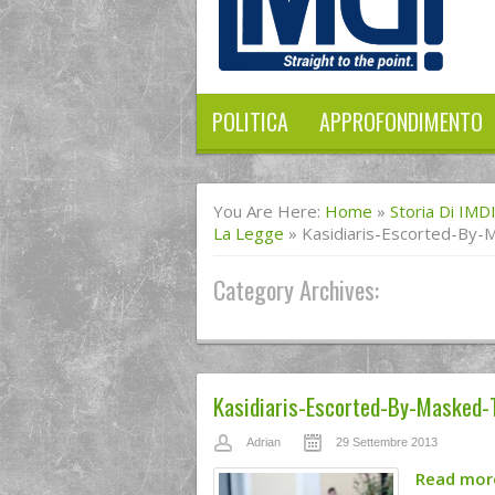
POLITICA
APPROFONDIMENTO
You Are Here:
Home
»
Storia Di IMD
La Legge
»
Kasidiaris-Escorted-By
Category Archives:
Kasidiaris-Escorted-By-Masked-
Adrian
29 Settembre 2013
Read mo