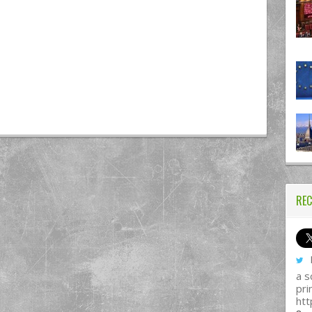
REC
I
a s
pri
htt