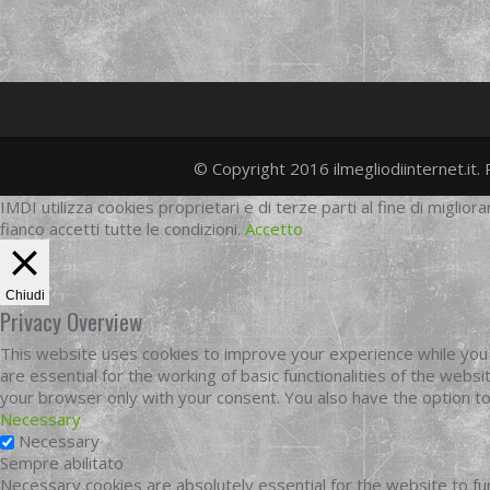
© Copyright 2016 ilmegliodiinternet.it. 
IMDI utilizza cookies proprietari e di terze parti al fine di migliora
fianco accetti tutte le condizioni.
Accetto
Chiudi
Privacy Overview
This website uses cookies to improve your experience while you 
are essential for the working of basic functionalities of the web
your browser only with your consent. You also have the option t
Necessary
Necessary
Sempre abilitato
Necessary cookies are absolutely essential for the website to fun