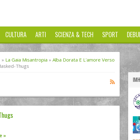
CULTURA
ARTI
SCIENZA & TECH
SPORT
DEBU
twitter
googleplus
facebook
I
»
La Gaia Misantropia
»
Alba Dorata E L'amore Verso
-Masked-Thugs
IM
Thugs
re
»