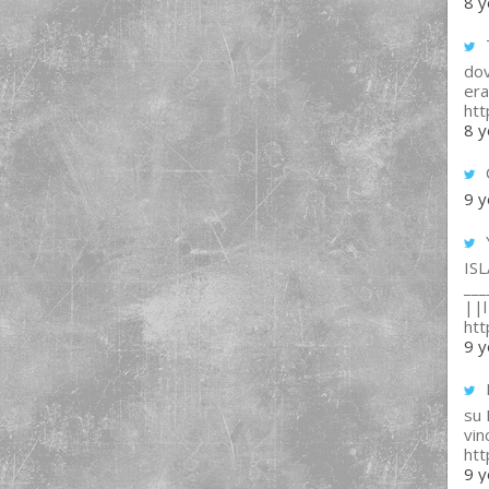
8 y
T
dov
era
ht
8 y
9 y
IS
___
||l 
ht
9 y
su
vin
ht
9 y