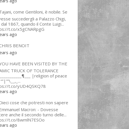
ears ago
ajani, come Gentiloni, è nobile. Se
esse succedergli a Palazzo Chigi,
 dal 1867, quando il Conte Luigi...
tps://t.co/x5gCNARpgG
ears ago
CHRIS BENOIT
ears ago
YOU HAVE BEEN VISITED BY THE
LAMIC TRUCK OF TOLERANCE
___________¶___ |religion of peace
“”|””\__,_...
tps://t.co/yUD4QSKQ78
ears ago
Dieci cose che potresti non sapere
 Emmanuel Macron: - Dovesse
cere anche il secondo turno delle...
tps://t.co/8wmlN7ESOo
ears ago