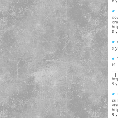
8 y
T
dov
era
ht
8 y
9 y
IS
___
||l 
ht
9 y
su
vin
ht
9 y