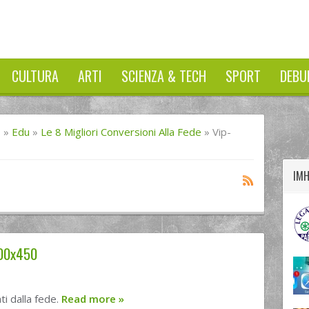
CULTURA
ARTI
SCIENZA & TECH
SPORT
DEBU
twitter
googleplus
facebook
I
»
Edu
»
Le 8 Migliori Conversioni Alla Fede
»
Vip-
0
IM
600x450
ti dalla fede.
Read more
»