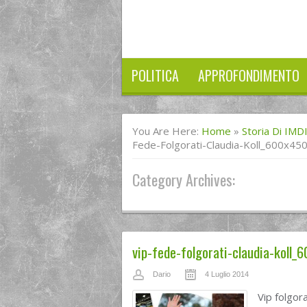
POLITICA
APPROFONDIMENTO
You Are Here:
Home
»
Storia Di IMD
Fede-Folgorati-Claudia-Koll_600x45
Category Archives:
vip-fede-folgorati-claudia-koll_
Dario
4 Luglio 2014
Vip folgora