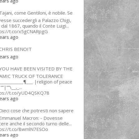
ears ago
ajani, come Gentiloni, è nobile. Se
esse succedergli a Palazzo Chigi,
 dal 1867, quando il Conte Luigi...
tps://t.co/x5gCNARpgG
ears ago
CHRIS BENOIT
ears ago
YOU HAVE BEEN VISITED BY THE
LAMIC TRUCK OF TOLERANCE
___________¶___ |religion of peace
“”|””\__,_...
tps://t.co/yUD4QSKQ78
ears ago
Dieci cose che potresti non sapere
 Emmanuel Macron: - Dovesse
cere anche il secondo turno delle...
tps://t.co/8wmlN7ESOo
ears ago