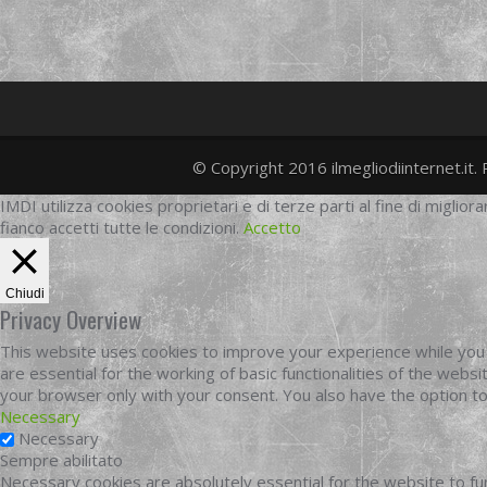
© Copyright 2016 ilmegliodiinternet.it. 
IMDI utilizza cookies proprietari e di terze parti al fine di migliora
fianco accetti tutte le condizioni.
Accetto
Chiudi
Privacy Overview
This website uses cookies to improve your experience while you 
are essential for the working of basic functionalities of the web
your browser only with your consent. You also have the option t
Necessary
Necessary
Sempre abilitato
Necessary cookies are absolutely essential for the website to fun