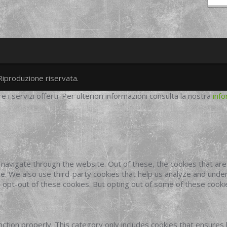
Riproduzione riservata.
twitter
googleplus
facebook
re i servizi offerti. Per ulteriori informazioni consulta la nostra
info
navigate through the website. Out of these, the cookies that ar
site. We also use third-party cookies that help us analyze and und
o opt-out of these cookies. But opting out of some of these cook
ction properly. This category only includes cookies that ensures 