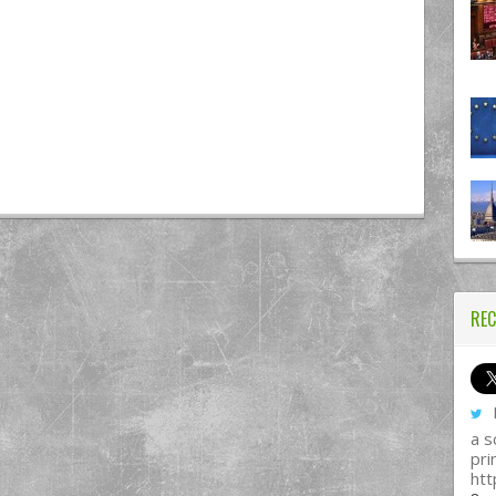
REC
I
a s
pri
htt