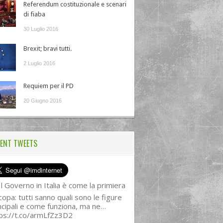
Referendum costituzionale e scenari
di fiaba
30 Luglio 2016
Brexit; bravi tutti.
2 Luglio 2016
Requiem per il PD
20 Giugno 2016
ENT TWEETS
l Governo in Italia è come la primiera
copa: tutti sanno quali sono le figure
ncipali e come funziona, ma ne…
ps://t.co/armLfZz3D2