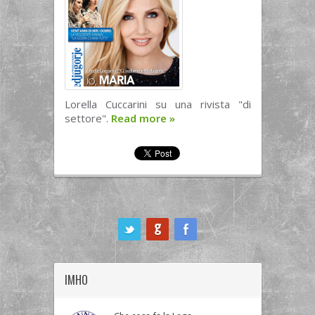
Lorella Cuccarini su una rivista "di
settore".
Read more
»
ook
IMHO