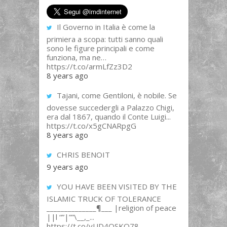
Il Governo in Italia è come la
primiera a scopa: tutti sanno quali
sono le figure principali e come
funziona, ma ne…
https://t.co/armLfZz3D2
8 years ago
Tajani, come Gentiloni, è nobile. Se
dovesse succedergli a Palazzo Chigi,
era dal 1867, quando il Conte Luigi...
https://t.co/x5gCNARpgG
8 years ago
CHRIS BENOIT
9 years ago
YOU HAVE BEEN VISITED BY THE
ISLAMIC TRUCK OF TOLERANCE
______________¶___ |religion of peace
||l “”|””\__,_...
https://t.co/yUD4QSKQ78