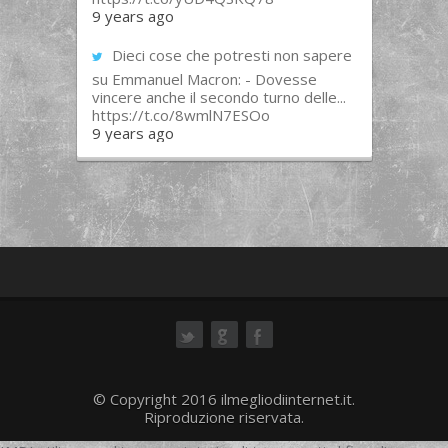
9 years ago
Dieci cose che potresti non sapere
su Emmanuel Macron: - Dovesse
vincere anche il secondo turno delle...
https://t.co/8wmlN7ESOo
9 years ago
ok
© Copyright 2016 ilmegliodiinternet.it.
Riproduzione riservata.