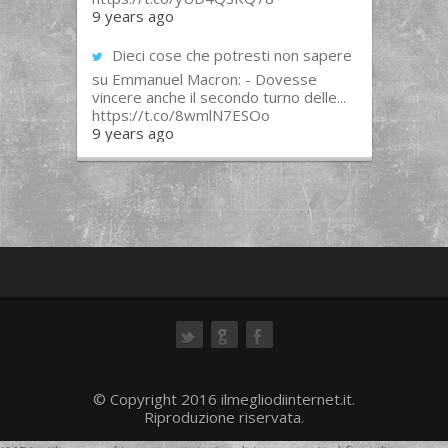
9 years ago
Dieci cose che potresti non sapere
su Emmanuel Macron: - Dovesse
vincere anche il secondo turno delle...
https://t.co/8wmlN7ESOo
9 years ago
ok
© Copyright 2016 ilmegliodiinternet.it.
Riproduzione riservata.