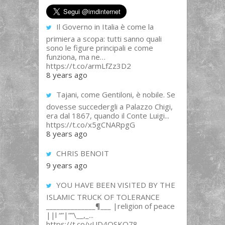
Il Governo in Italia è come la
primiera a scopa: tutti sanno quali
sono le figure principali e come
funziona, ma ne…
https://t.co/armLfZz3D2
8 years ago
Tajani, come Gentiloni, è nobile. Se
dovesse succedergli a Palazzo Chigi,
era dal 1867, quando il Conte Luigi...
https://t.co/x5gCNARpgG
8 years ago
CHRIS BENOIT
9 years ago
YOU HAVE BEEN VISITED BY THE
ISLAMIC TRUCK OF TOLERANCE
______________¶___ |religion of peace
||l “”|””\__,_...
https://t.co/yUD4QSKQ78