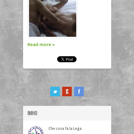
Read more
»
ook
IMHO
Che cosa fa la Lega