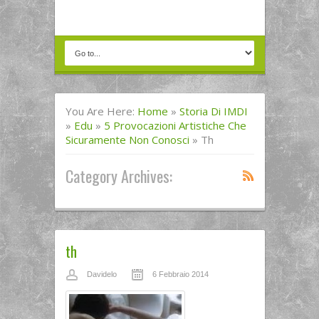
You Are Here:
Home
»
Storia Di IMDI
»
Edu
»
5 Provocazioni Artistiche Che
Sicuramente Non Conosci
»
Th
Category Archives:
th
Davidelo
6 Febbraio 2014