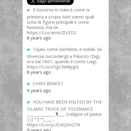
Il Governo in Italia è come la
primiera a scopa: tutti sanno quali
sono le figure principali e come
funziona, ma ne…
https://t.co/armLfZz3D2
8 years ago
Tajani, come Gentiloni, è nobile. Se
dovesse succedergli a Palazzo Chigi,
era dal 1867, quando il Conte Luigi...
https://t.co/x5gCNARpgG
8 years ago
CHRIS BENOIT
9 years ago
YOU HAVE BEEN VISITED BY THE
ISLAMIC TRUCK OF TOLERANCE
______________¶___ |religion of peace
||l “”|””\__,_...
https://t.co/yUD4QSKQ78
9 years ago