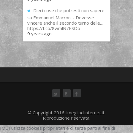
Dieci cose che potresti non sapere
su Emmanuel Macron: - Dovesse
vincere anche il secondo turno delle...
https://t.co/8wmlN7ESOo
9 years ago
ok
© Copyright 2016 ilmegliodiinternet.it.
Riproduzione riservata.
IMDI utilizza cookies proprietari e di terze parti al fine di