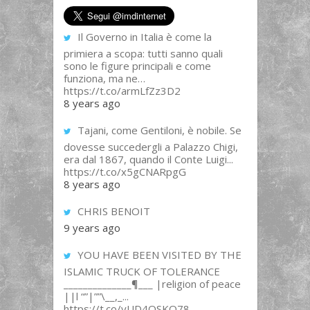
Il Governo in Italia è come la
primiera a scopa: tutti sanno quali
sono le figure principali e come
funziona, ma ne…
https://t.co/armLfZz3D2
8 years ago
Tajani, come Gentiloni, è nobile. Se
dovesse succedergli a Palazzo Chigi,
era dal 1867, quando il Conte Luigi...
https://t.co/x5gCNARpgG
8 years ago
CHRIS BENOIT
9 years ago
YOU HAVE BEEN VISITED BY THE
ISLAMIC TRUCK OF TOLERANCE
______________¶___ |religion of peace
||l “”|””\__,_...
https://t.co/yUD4QSKQ78