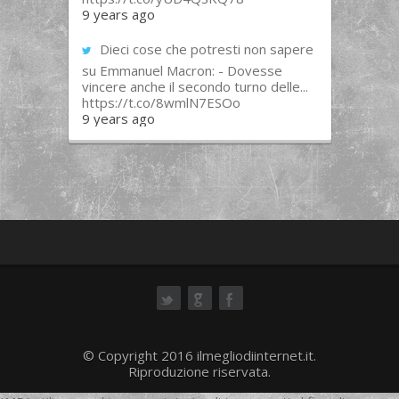
9 years ago
Dieci cose che potresti non sapere
su Emmanuel Macron: - Dovesse
vincere anche il secondo turno delle...
https://t.co/8wmlN7ESOo
9 years ago
ok
© Copyright 2016 ilmegliodiinternet.it.
Riproduzione riservata.