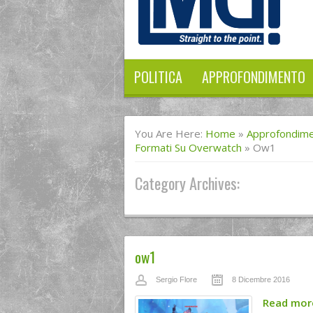
POLITICA
APPROFONDIMENTO
You Are Here:
Home
»
Approfondim
Formati Su Overwatch
»
Ow1
Category Archives:
ow1
Sergio Flore
8 Dicembre 2016
Read mo