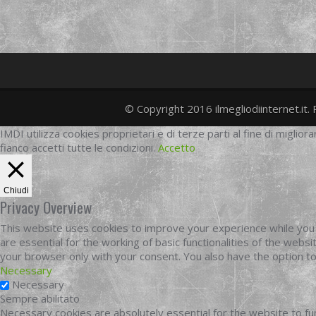
© Copyright 2016 ilmegliodiinternet.it. 
IMDI utilizza cookies proprietari e di terze parti al fine di migliora
fianco accetti tutte le condizioni.
Accetto
Chiudi
Privacy Overview
This website uses cookies to improve your experience while you 
are essential for the working of basic functionalities of the web
your browser only with your consent. You also have the option t
Necessary
Necessary
Sempre abilitato
Necessary cookies are absolutely essential for the website to fun