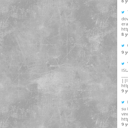
8 y
T
dov
era
ht
8 y
9 y
IS
___
||l 
ht
9 y
su
vin
ht
9 y