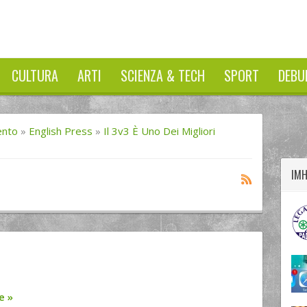
CULTURA
ARTI
SCIENZA & TECH
SPORT
DEBU
twitter
googleplus
facebook
ento
»
English Press
»
Il 3v3 È Uno Dei Migliori
IM
re
»