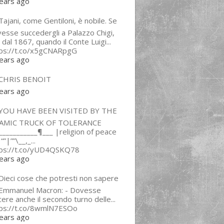
ears ago
ajani, come Gentiloni, è nobile. Se
esse succedergli a Palazzo Chigi,
 dal 1867, quando il Conte Luigi...
tps://t.co/x5gCNARpgG
ears ago
CHRIS BENOIT
ears ago
YOU HAVE BEEN VISITED BY THE
LAMIC TRUCK OF TOLERANCE
___________¶___ |religion of peace
“”|””\__,_...
tps://t.co/yUD4QSKQ78
ears ago
Dieci cose che potresti non sapere
 Emmanuel Macron: - Dovesse
cere anche il secondo turno delle...
tps://t.co/8wmlN7ESOo
ears ago