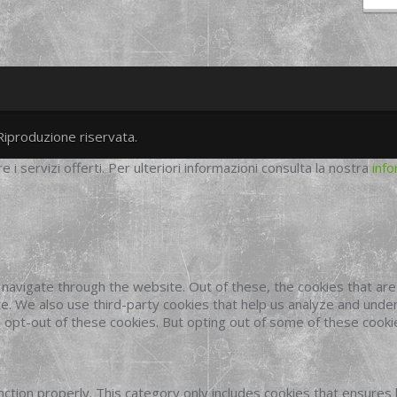
Riproduzione riservata.
twitter
googleplus
facebook
re i servizi offerti. Per ulteriori informazioni consulta la nostra
info
navigate through the website. Out of these, the cookies that ar
site. We also use third-party cookies that help us analyze and und
o opt-out of these cookies. But opting out of some of these cook
ction properly. This category only includes cookies that ensures 