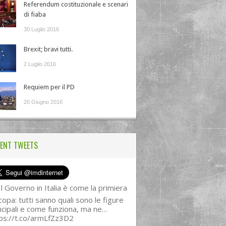
Referendum costituzionale e scenari
di fiaba
30 Luglio 2016
Brexit; bravi tutti.
2 Luglio 2016
Requiem per il PD
20 Giugno 2016
ENT TWEETS
l Governo in Italia è come la primiera
copa: tutti sanno quali sono le figure
ncipali e come funziona, ma ne…
ps://t.co/armLfZz3D2