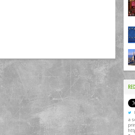
REC
I
a s
pri
htt