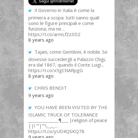
Il Governo in Italia è come la
primiera a scopa: tutti sanno quali
sono le figure principali e come
funziona, ma ne…
https://t.co/armLfZz3D2
8 years ago
Tajani, come Gentiloni, è nobile. Se
dovesse succedergli a Palazzo Chigi,
era dal 1867, quando il Conte Luigi...
https://t.co/x5gCNARpgG
8 years ago
CHRIS BENOIT
9 years ago
YOU HAVE BEEN VISITED BY THE
ISLAMIC TRUCK OF TOLERANCE
______________¶___ |religion of peace
||l “”|””\__,_...
https://t.co/yUD4QSKQ78
9 years ago