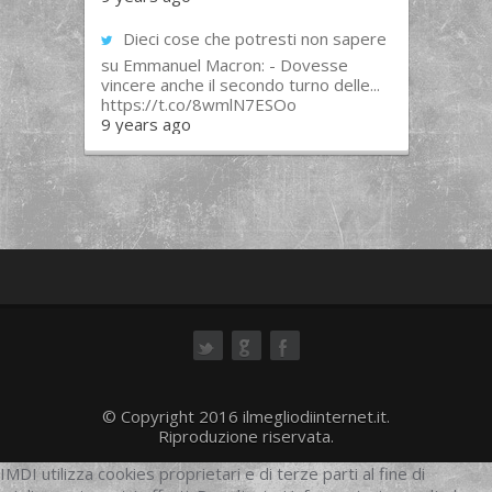
Dieci cose che potresti non sapere
su Emmanuel Macron: - Dovesse
vincere anche il secondo turno delle...
https://t.co/8wmlN7ESOo
9 years ago
ok
© Copyright 2016 ilmegliodiinternet.it.
Riproduzione riservata.
IMDI utilizza cookies proprietari e di terze parti al fine di