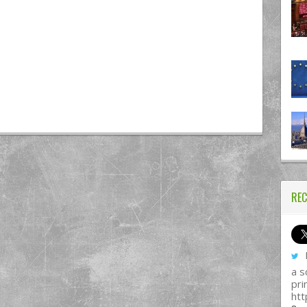
REC
I
a s
pri
htt