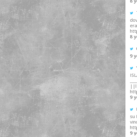
8 y
T
dov
era
ht
8 y
9 y
IS
___
||l 
ht
9 y
su
vin
ht
9 y