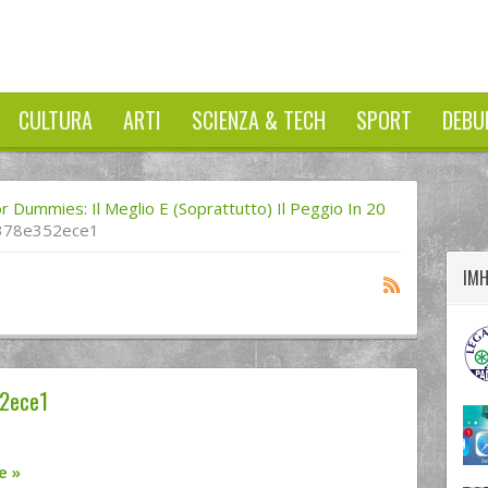
CULTURA
ARTI
SCIENZA & TECH
SPORT
DEBU
twitter
googleplus
facebook
r Dummies: Il Meglio E (soprattutto) Il Peggio In 20
378e352ece1
IM
2ece1
re
»