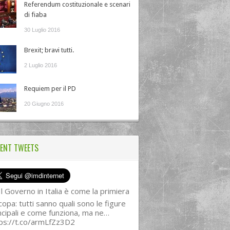
Referendum costituzionale e scenari
di fiaba
30 Luglio 2016
Brexit; bravi tutti.
2 Luglio 2016
Requiem per il PD
20 Giugno 2016
ENT TWEETS
l Governo in Italia è come la primiera
copa: tutti sanno quali sono le figure
ncipali e come funziona, ma ne…
ps://t.co/armLfZz3D2