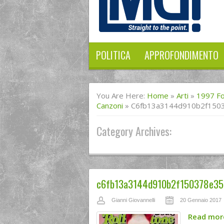
POLITICA
APPROFONDIMENTO
You Are Here:
Home
»
Arti
»
1997 Fo
Canzoni
»
C6fb13a3144d910b2f150
Category Archives:
c6fb13a3144d910b2f150378e35
Gianni Giovannelli
20 Gennaio 2017
Read mo