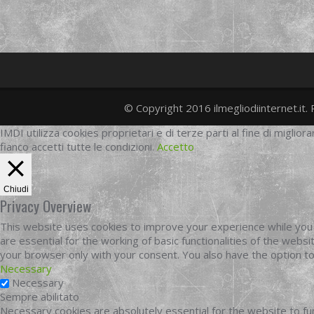
© Copyright 2016 ilmegliodiinternet.it. 
IMDI utilizza cookies proprietari e di terze parti al fine di migliora
fianco accetti tutte le condizioni.
Accetto
Chiudi
Privacy Overview
This website uses cookies to improve your experience while you 
are essential for the working of basic functionalities of the web
your browser only with your consent. You also have the option t
Necessary
Necessary
Sempre abilitato
Necessary cookies are absolutely essential for the website to fun