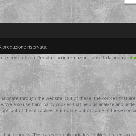
Riproduzione riservata.
twitter
googleplus
facebook
re i servizi offerti. Per ulteriori informazioni consulta la nostra
info
navigate through the website. Out of these, the cookies that ar
site. We also use third-party cookies that help us analyze and und
o opt-out of these cookies. But opting out of some of these cook
ction properly. This category only includes cookies that ensures 