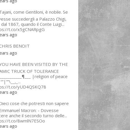
ears ago
ajani, come Gentiloni, è nobile. Se
esse succedergli a Palazzo Chigi,
 dal 1867, quando il Conte Luigi...
tps://t.co/x5gCNARpgG
ears ago
CHRIS BENOIT
ears ago
YOU HAVE BEEN VISITED BY THE
LAMIC TRUCK OF TOLERANCE
___________¶___ |religion of peace
“”|””\__,_...
tps://t.co/yUD4QSKQ78
ears ago
Dieci cose che potresti non sapere
 Emmanuel Macron: - Dovesse
cere anche il secondo turno delle...
tps://t.co/8wmlN7ESOo
ears ago