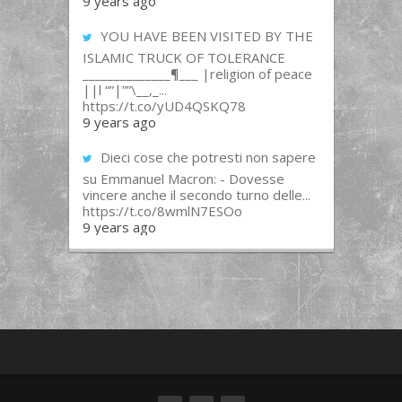
9 years ago
YOU HAVE BEEN VISITED BY THE
ISLAMIC TRUCK OF TOLERANCE
______________¶___ |religion of peace
||l “”|””\__,_...
https://t.co/yUD4QSKQ78
9 years ago
Dieci cose che potresti non sapere
su Emmanuel Macron: - Dovesse
vincere anche il secondo turno delle...
https://t.co/8wmlN7ESOo
9 years ago