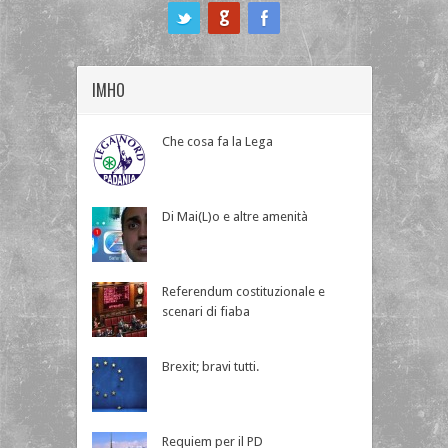
ook
IMHO
Che cosa fa la Lega
Di Mai(L)o e altre amenità
Referendum costituzionale e
scenari di fiaba
Brexit; bravi tutti.
Requiem per il PD