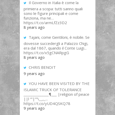
Il Governo in Italia è come la
primiera a scopa: tutti sanno quali
sono le figure principali e come
funziona, ma ne…
https://t.co/armLfZz3D2
8 years ago
Tajani, come Gentiloni, è nobile. Se
dovesse succedergli a Palazzo Chigi,
era dal 1867, quando il Conte Luigi...
https://t.co/x5gCNARpgG
8 years ago
CHRIS BENOIT
9 years ago
YOU HAVE BEEN VISITED BY THE
ISLAMIC TRUCK OF TOLERANCE
______________¶___ |religion of peace
||l “”|””\__,_...
https://t.co/yUD4QSKQ78
9 years ago