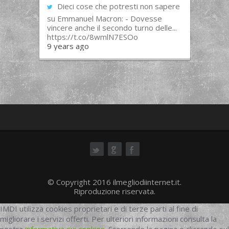
Dieci cose che potresti non sapere
su Emmanuel Macron: - Dovesse
vincere anche il secondo turno delle...
https://t.co/8wmlN7ESOo
9 years ago
ok
© Copyright 2016 ilmegliodiinternet.it.
Riproduzione riservata.
IMDI utilizza cookies proprietari e di terze parti al fine di
migliorare i servizi offerti. Per ulteriori informazioni consulta la