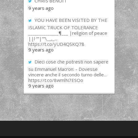
CHRIS BENOIT
9 years ago
YOU HAVE BEEN VISITED BY THE
ISLAMIC TRUCK OF TOLERANCE
______________¶___ |religion of peace
||l “”|””\__,_...
https://t.co/yUD4QSKQ78
9 years ago
Dieci cose che potresti non sapere
su Emmanuel Macron: - Dovesse
vincere anche il secondo turno delle...
https://t.co/8wmlN7ESOo
9 years ago