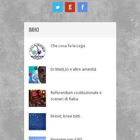
ook
IMHO
Che cosa fa la Lega
Di Mai(L)o e altre amenità
Referendum costituzionale e
scenari di fiaba
Brexit; bravi tutti.
Requiem per il PD