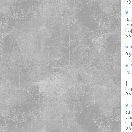
8 y
T
dov
era
ht
8 y
9 y
IS
___
||l 
ht
9 y
su
vin
ht
9 y