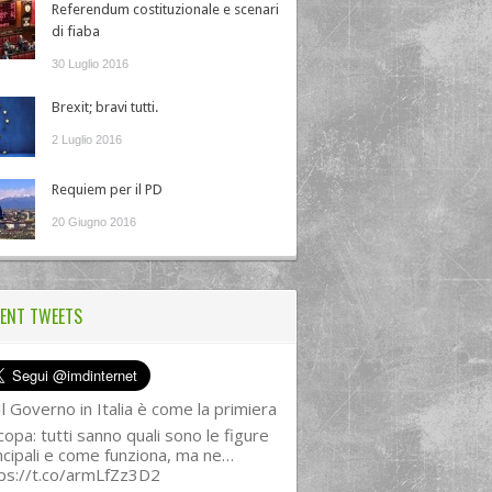
Referendum costituzionale e scenari
di fiaba
30 Luglio 2016
Brexit; bravi tutti.
2 Luglio 2016
Requiem per il PD
20 Giugno 2016
ENT TWEETS
l Governo in Italia è come la primiera
copa: tutti sanno quali sono le figure
ncipali e come funziona, ma ne…
ps://t.co/armLfZz3D2