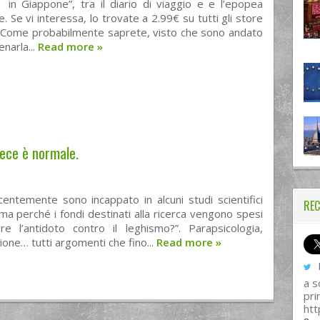
 in Giappone”, tra il diario di viaggio e e l’epopea
. Se vi interessa, lo trovate a 2.99€ su tutti gli store
. Come probabilmente saprete, visto che sono andato
enarla...
Read more
»
vece è normale.
ecentemente sono incappato in alcuni studi scientifici
REC
“ma perché i fondi destinati alla ricerca vengono spesi
l’antidoto contro il leghismo?”. Parapsicologia,
ione… tutti argomenti che fino...
Read more
»
I
a s
pri
htt