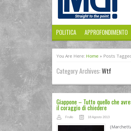
POLITICA
APPROFONDIMENTO
You Are Here:
Home
»
Posts Tagged
Category Archives:
Wtf
Giappone – Tutto quello che avr
il coraggio di chiedere
Frullo
18 Agosto 2013
(Marchetta