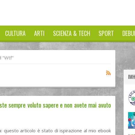
CULTURA
ARTI
SCIENZA & TECH
SPORT
DEBU
twitter
googleplus
facebook
 "wtf"
IM
este sempre voluto sapere e non avete mai avuto
: questo articolo è stato di ispirazione al mio ebook