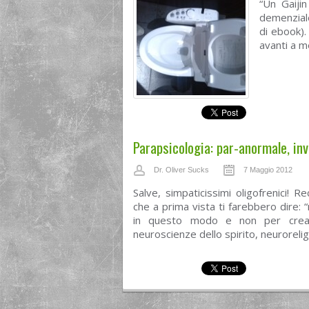
“Un Gaijin
demenziale
di ebook)
avanti a m
Parapsicologia: par-anormale, in
Dr. Oliver Sucks
7 Maggio 2012
Salve, simpaticissimi oligofrenici! R
che a prima vista ti farebbero dire: 
in questo modo e non per creare 
neuroscienze dello spirito, neurorelig