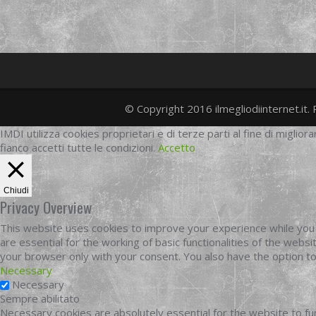
© Copyright 2016 ilmegliodiinternet.it. 
IMDI utilizza cookies proprietari e di terze parti al fine di migliora
fianco accetti tutte le condizioni.
Accetto
Chiudi
Privacy Overview
This website uses cookies to improve your experience while you 
are essential for the working of basic functionalities of the web
your browser only with your consent. You also have the option t
Necessary
Necessary
Sempre abilitato
Necessary cookies are absolutely essential for the website to fun