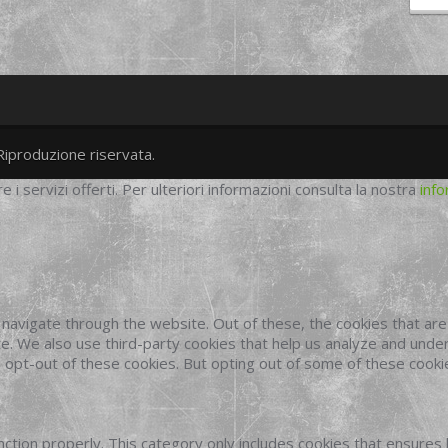
Riproduzione riservata.
twitter
googleplus
facebook
re i servizi offerti. Per ulteriori informazioni consulta la nostra
info
navigate through the website. Out of these, the cookies that ar
site. We also use third-party cookies that help us analyze and und
o opt-out of these cookies. But opting out of some of these cook
ction properly. This category only includes cookies that ensures 