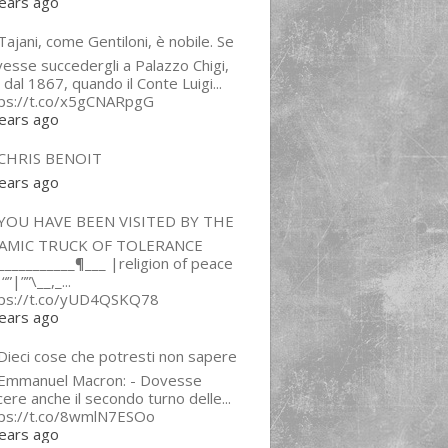
ears ago
ajani, come Gentiloni, è nobile. Se
esse succedergli a Palazzo Chigi,
 dal 1867, quando il Conte Luigi...
tps://t.co/x5gCNARpgG
ears ago
CHRIS BENOIT
ears ago
YOU HAVE BEEN VISITED BY THE
LAMIC TRUCK OF TOLERANCE
___________¶___ |religion of peace
“”|””\__,_...
tps://t.co/yUD4QSKQ78
ears ago
Dieci cose che potresti non sapere
 Emmanuel Macron: - Dovesse
cere anche il secondo turno delle...
tps://t.co/8wmlN7ESOo
ears ago