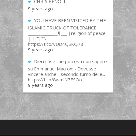
CHRIS BENOIT
9 years ago
YOU HAVE BEEN VISITED BY THE
ISLAMIC TRUCK OF TOLERANCE
______________¶___ |religion of peace
||l “”|””\__,_...
https://t.co/yUD4QSKQ78
9 years ago
Dieci cose che potresti non sapere
su Emmanuel Macron: - Dovesse
vincere anche il secondo turno delle...
https://t.co/8wmlN7ESOo
9 years ago