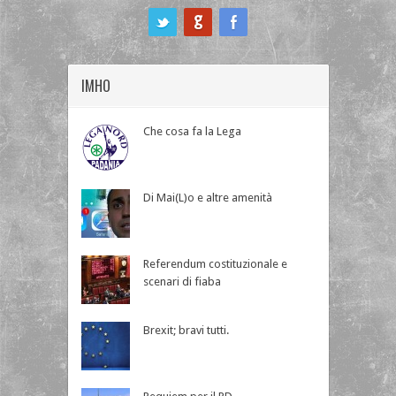
ook
IMHO
Che cosa fa la Lega
Di Mai(L)o e altre amenità
Referendum costituzionale e
scenari di fiaba
Brexit; bravi tutti.