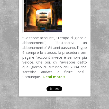
“Gestione account”, “Tempo di gioco e
abbonamenti”, “Sottoscrivi un
abbonamento” Gli anni passano, l’hype
è sempre lo stesso, la procedura per
pagare l’account invece è sempre più
veloce. Che poi, chi l’avrebbe detto
quel giorno di autunno del 2004 che
sarebbe andata a finire così…
Comunque...
Read more
»