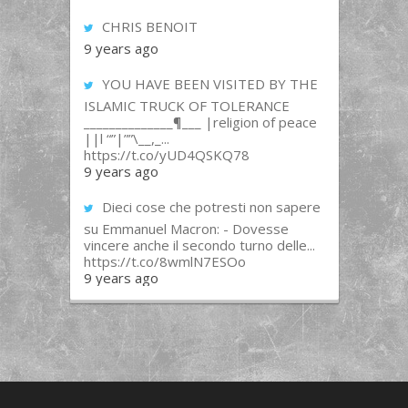
CHRIS BENOIT
9 years ago
YOU HAVE BEEN VISITED BY THE
ISLAMIC TRUCK OF TOLERANCE
______________¶___ |religion of peace
||l “”|””\__,_...
https://t.co/yUD4QSKQ78
9 years ago
Dieci cose che potresti non sapere
su Emmanuel Macron: - Dovesse
vincere anche il secondo turno delle...
https://t.co/8wmlN7ESOo
9 years ago