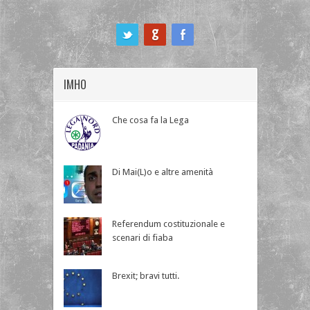
ook
IMHO
Che cosa fa la Lega
Di Mai(L)o e altre amenità
Referendum costituzionale e
scenari di fiaba
Brexit; bravi tutti.