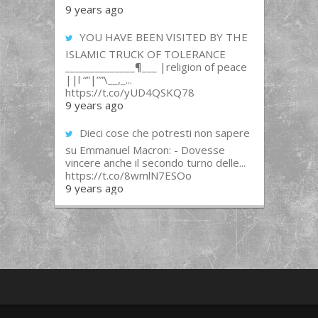
9 years ago
YOU HAVE BEEN VISITED BY THE
ISLAMIC TRUCK OF TOLERANCE
______________¶___ |religion of peace
||l “”|””\__,_...
https://t.co/yUD4QSKQ78
9 years ago
Dieci cose che potresti non sapere
su Emmanuel Macron: - Dovesse
vincere anche il secondo turno delle...
https://t.co/8wmlN7ESOo
9 years ago