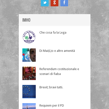
ook
IMHO
Che cosa fa la Lega
Di Mai(L)o e altre amenità
Referendum costituzionale e
scenari di fiaba
Brexit; bravi tutti.
Requiem per il PD