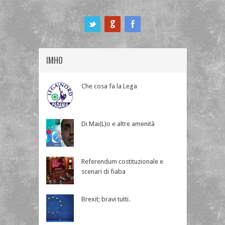
ook
IMHO
Che cosa fa la Lega
Di Mai(L)o e altre amenità
Referendum costituzionale e
scenari di fiaba
Brexit; bravi tutti.