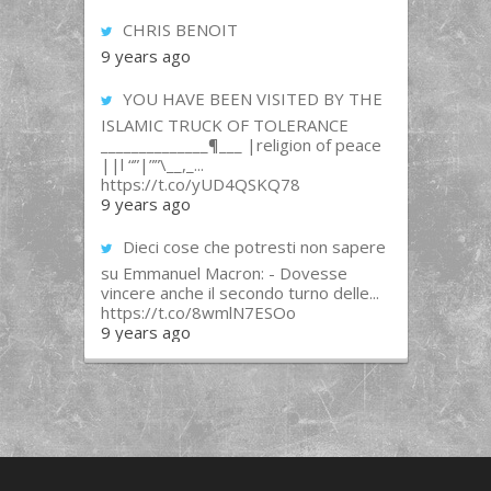
CHRIS BENOIT
9 years ago
YOU HAVE BEEN VISITED BY THE
ISLAMIC TRUCK OF TOLERANCE
______________¶___ |religion of peace
||l “”|””\__,_...
https://t.co/yUD4QSKQ78
9 years ago
Dieci cose che potresti non sapere
su Emmanuel Macron: - Dovesse
vincere anche il secondo turno delle...
https://t.co/8wmlN7ESOo
9 years ago