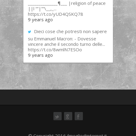
______________¶___ |religion of peace
||l “”|””\__,_...
https://t.co/yUD4QSKQ78
9 years ago
Dieci cose che potresti non sapere
su Emmanuel Macron: - Dovesse
vincere anche il secondo turno delle...
https://t.co/8wmlN7ESOo
9 years ago
ok
© Copyright 2016 ilmegliodiinternet.it.