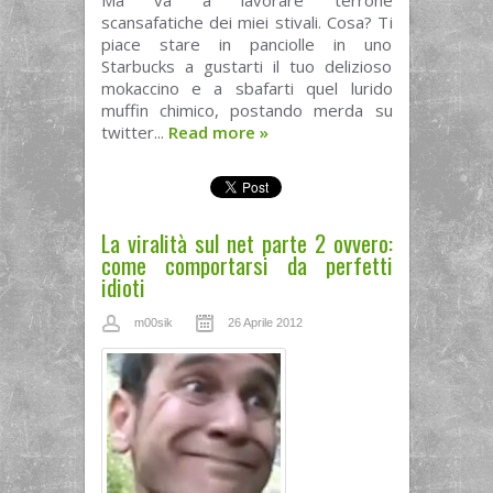
Ma va a lavorare terrone
scansafatiche dei miei stivali. Cosa? Ti
piace stare in panciolle in uno
Starbucks a gustarti il tuo delizioso
mokaccino e a sbafarti quel lurido
muffin chimico, postando merda su
twitter...
Read more
»
La viralità sul net parte 2 ovvero:
come comportarsi da perfetti
idioti
m00sik
26 Aprile 2012