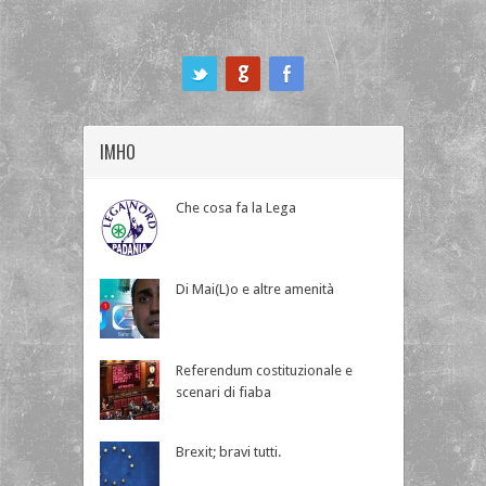
ook
IMHO
Che cosa fa la Lega
Di Mai(L)o e altre amenità
Referendum costituzionale e
scenari di fiaba
Brexit; bravi tutti.