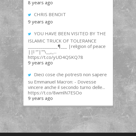
8 years ago
CHRIS BENOIT
9 years ago
YOU HAVE BEEN VISITED BY THE
ISLAMIC TRUCK OF TOLERANCE
______________¶___ |religion of peace
||l “”|””\__,_...
https://t.co/yUD4QSKQ78
9 years ago
Dieci cose che potresti non sapere
su Emmanuel Macron: - Dovesse
vincere anche il secondo turno delle...
https://t.co/8wmlN7ESOo
9 years ago