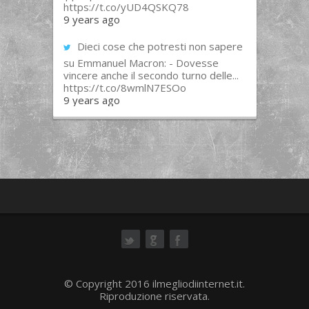
https://t.co/yUD4QSKQ78
9 years ago
Dieci cose che potresti non sapere
su Emmanuel Macron: - Dovesse
vincere anche il secondo turno delle...
https://t.co/8wmlN7ESOo
9 years ago
ok
© Copyright 2016 ilmegliodiinternet.it.
Riproduzione riservata.