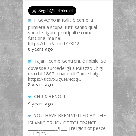
Il Governo in Italia è come la
primiera a scopa: tutti sanno quali
sono le figure principali e come
funziona, ma ne…
https://t.co/armLfZz3D2
8 years ago
Tajani, come Gentiloni, è nobile. Se
dovesse succedergli a Palazzo Chigi,
era dal 1867, quando il Conte Luigi...
https://t.co/x5gCNARpgG
8 years ago
CHRIS BENOIT
9 years ago
YOU HAVE BEEN VISITED BY THE
ISLAMIC TRUCK OF TOLERANCE
______________¶___ |religion of peace
||l “”|””\__,_...