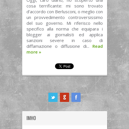
Oggi, caro diario, ho scoperto una
cosa terrificante: mi sono trovato
d’accordo con Berlusconi, o meglio con
un provvedimento controversissimo
del suo governo. Mi riferisco nello
specifico alla norma che equipara i
blogger ai giornalisti ed applica
sanzioni severe in caso di
diffamazione o diffusione di...
Read
more
»
ook
IMHO