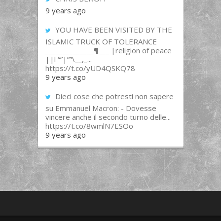
9 years ago
YOU HAVE BEEN VISITED BY THE
ISLAMIC TRUCK OF TOLERANCE
______________¶___ |religion of peace
||l “”|””\__,_...
https://t.co/yUD4QSKQ78
9 years ago
Dieci cose che potresti non sapere
su Emmanuel Macron: - Dovesse
vincere anche il secondo turno delle...
https://t.co/8wmlN7ESOo
9 years ago