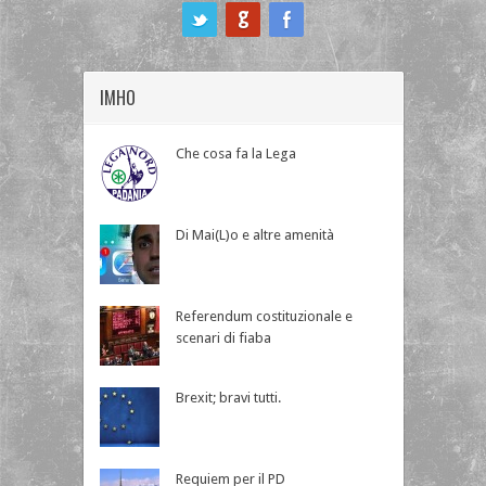
ook
IMHO
Che cosa fa la Lega
Di Mai(L)o e altre amenità
Referendum costituzionale e
scenari di fiaba
Brexit; bravi tutti.
Requiem per il PD