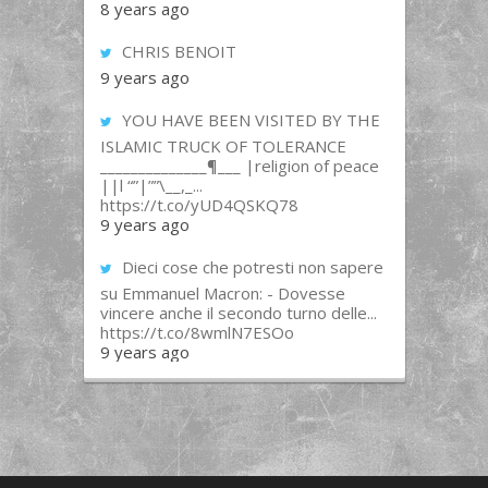
8 years ago
CHRIS BENOIT
9 years ago
YOU HAVE BEEN VISITED BY THE
ISLAMIC TRUCK OF TOLERANCE
______________¶___ |religion of peace
||l “”|””\__,_...
https://t.co/yUD4QSKQ78
9 years ago
Dieci cose che potresti non sapere
su Emmanuel Macron: - Dovesse
vincere anche il secondo turno delle...
https://t.co/8wmlN7ESOo
9 years ago