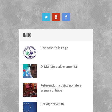
ook
IMHO
Che cosa fa la Lega
Di Mai(L)o e altre amenità
Referendum costituzionale e
scenari di fiaba
Brexit; bravi tutti.