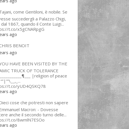
ears ago
ajani, come Gentiloni, è nobile. Se
esse succedergli a Palazzo Chigi,
 dal 1867, quando il Conte Luigi...
tps://t.co/x5gCNARpgG
ears ago
CHRIS BENOIT
ears ago
YOU HAVE BEEN VISITED BY THE
LAMIC TRUCK OF TOLERANCE
___________¶___ |religion of peace
“”|””\__,_...
tps://t.co/yUD4QSKQ78
ears ago
Dieci cose che potresti non sapere
 Emmanuel Macron: - Dovesse
cere anche il secondo turno delle...
tps://t.co/8wmlN7ESOo
ears ago