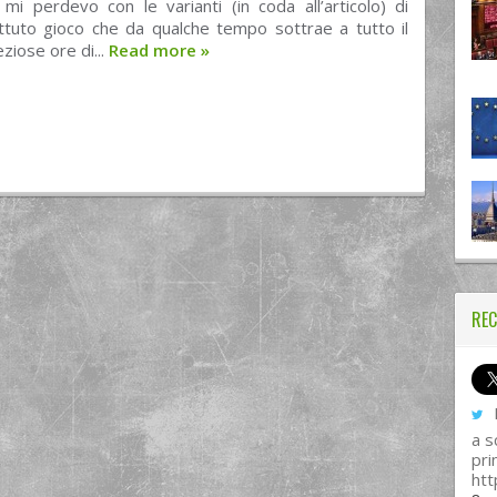
 mi perdevo con le varianti (in coda all’articolo) di
ttuto gioco che da qualche tempo sottrae a tutto il
iose ore di...
Read more
»
REC
I
a s
pri
htt