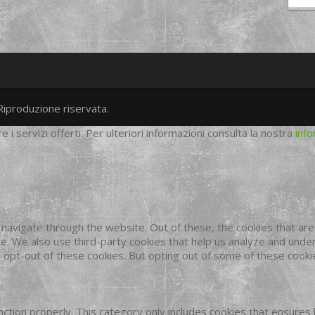
Riproduzione riservata.
twitter
googleplus
facebook
re i servizi offerti. Per ulteriori informazioni consulta la nostra
info
navigate through the website. Out of these, the cookies that ar
site. We also use third-party cookies that help us analyze and und
o opt-out of these cookies. But opting out of some of these cook
ction properly. This category only includes cookies that ensures 