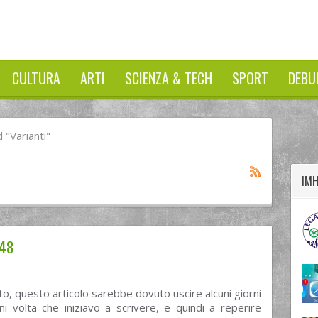
CULTURA
ARTI
SCIENZA & TECH
SPORT
DEBU
twitter
googleplus
facebook
"varianti"
IM
048
, questo articolo sarebbe dovuto uscire alcuni giorni
i volta che iniziavo a scrivere, e quindi a reperire