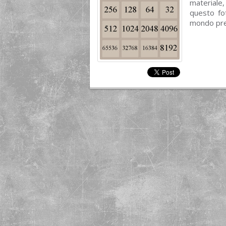
materiale,
questo fo
mondo prez