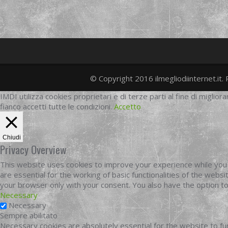
© Copyright 2016 ilmegliodiinternet.it. 
IMDI utilizza cookies proprietari e di terze parti al fine di migliora
fianco accetti tutte le condizioni.
Accetto
Chiudi
Privacy Overview
This website uses cookies to improve your experience while you 
are essential for the working of basic functionalities of the web
your browser only with your consent. You also have the option t
Necessary
Necessary
Sempre abilitato
Necessary cookies are absolutely essential for the website to fun