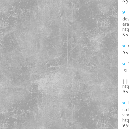
8 y
T
dov
era
ht
8 y
9 y
IS
___
||l 
ht
9 y
su
vin
ht
9 y