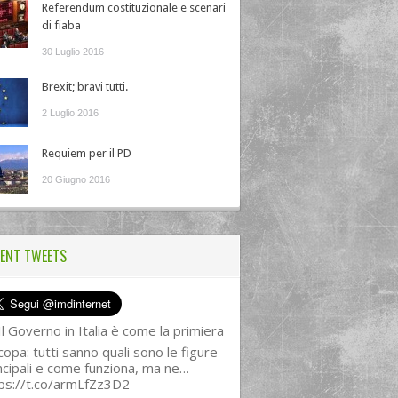
Referendum costituzionale e scenari
di fiaba
30 Luglio 2016
Brexit; bravi tutti.
2 Luglio 2016
Requiem per il PD
20 Giugno 2016
ENT TWEETS
l Governo in Italia è come la primiera
copa: tutti sanno quali sono le figure
ncipali e come funziona, ma ne…
ps://t.co/armLfZz3D2