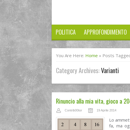
POLITICA
APPROFONDIMENTO
You Are Here:
Home
»
Posts Tagged 
Category Archives:
Varianti
Rinuncio alla mia vita, gioco a 2
Contrib00tor
19 Aprile 2014
Lo ammetto
fa, ma ogn