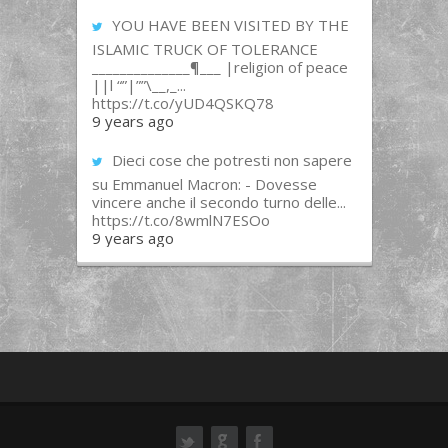
YOU HAVE BEEN VISITED BY THE
ISLAMIC TRUCK OF TOLERANCE
______________¶___ |religion of peace
||l “”|””\__,_...
https://t.co/yUD4QSKQ78
9 years ago
Dieci cose che potresti non sapere
su Emmanuel Macron: - Dovesse
vincere anche il secondo turno delle...
https://t.co/8wmlN7ESOo
9 years ago