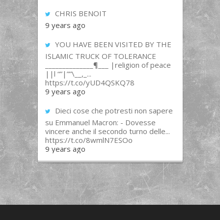
CHRIS BENOIT
9 years ago
YOU HAVE BEEN VISITED BY THE
ISLAMIC TRUCK OF TOLERANCE
______________¶___ |religion of peace
||l “”|””\__,_...
https://t.co/yUD4QSKQ78
9 years ago
Dieci cose che potresti non sapere
su Emmanuel Macron: - Dovesse
vincere anche il secondo turno delle...
https://t.co/8wmlN7ESOo
9 years ago