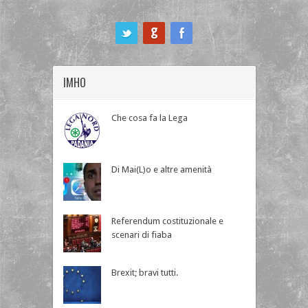
ook
IMHO
Che cosa fa la Lega
Di Mai(L)o e altre amenità
Referendum costituzionale e
scenari di fiaba
Brexit; bravi tutti.