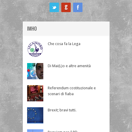
ook
IMHO
Che cosa fa la Lega
Di Mai(L)o e altre amenità
Referendum costituzionale e
scenari di fiaba
Brexit; bravi tutti.