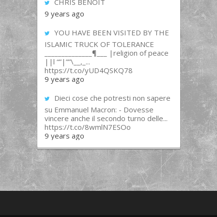
CHRIS BENOIT
9 years ago
YOU HAVE BEEN VISITED BY THE
ISLAMIC TRUCK OF TOLERANCE
______________¶___ |religion of peace
||l “”|””\__,_...
https://t.co/yUD4QSKQ78
9 years ago
Dieci cose che potresti non sapere
su Emmanuel Macron: - Dovesse
vincere anche il secondo turno delle...
https://t.co/8wmlN7ESOo
9 years ago