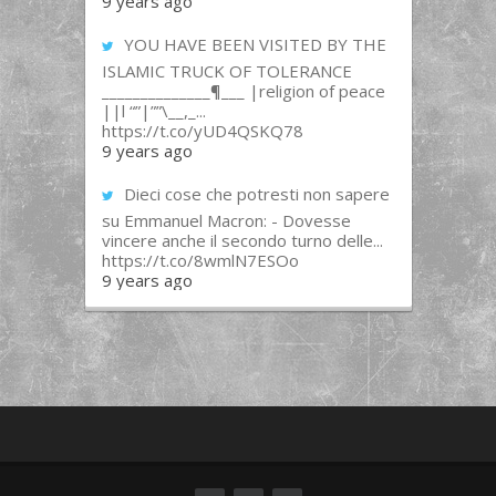
9 years ago
YOU HAVE BEEN VISITED BY THE
ISLAMIC TRUCK OF TOLERANCE
______________¶___ |religion of peace
||l “”|””\__,_...
https://t.co/yUD4QSKQ78
9 years ago
Dieci cose che potresti non sapere
su Emmanuel Macron: - Dovesse
vincere anche il secondo turno delle...
https://t.co/8wmlN7ESOo
9 years ago