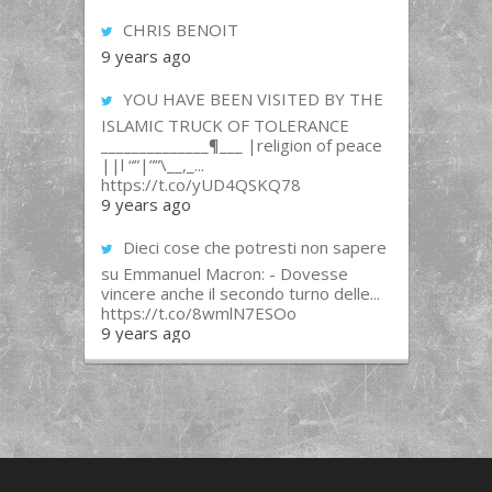
CHRIS BENOIT
9 years ago
YOU HAVE BEEN VISITED BY THE
ISLAMIC TRUCK OF TOLERANCE
______________¶___ |religion of peace
||l “”|””\__,_...
https://t.co/yUD4QSKQ78
9 years ago
Dieci cose che potresti non sapere
su Emmanuel Macron: - Dovesse
vincere anche il secondo turno delle...
https://t.co/8wmlN7ESOo
9 years ago