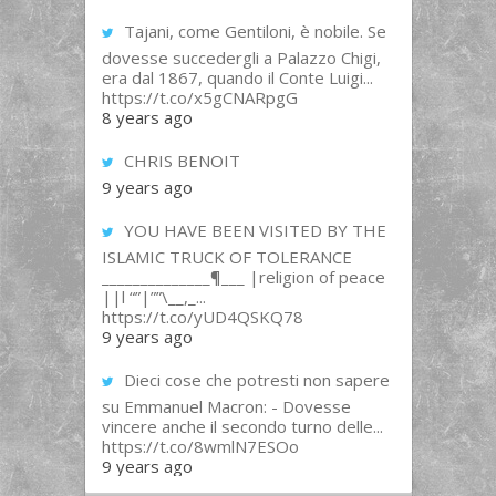
Tajani, come Gentiloni, è nobile. Se
dovesse succedergli a Palazzo Chigi,
era dal 1867, quando il Conte Luigi...
https://t.co/x5gCNARpgG
8 years ago
CHRIS BENOIT
9 years ago
YOU HAVE BEEN VISITED BY THE
ISLAMIC TRUCK OF TOLERANCE
______________¶___ |religion of peace
||l “”|””\__,_...
https://t.co/yUD4QSKQ78
9 years ago
Dieci cose che potresti non sapere
su Emmanuel Macron: - Dovesse
vincere anche il secondo turno delle...
https://t.co/8wmlN7ESOo
9 years ago