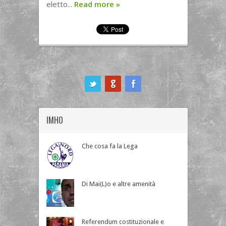
eletto...
Read more
»
ook
IMHO
Che cosa fa la Lega
Di Mai(L)o e altre amenità
Referendum costituzionale e