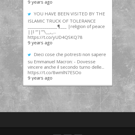
9 years ago
YOU HAVE BEEN VISITED BY THE
ISLAMIC TRUCK OF TOLERANCE
______________¶___ |religion of peace
||l “”|””\__,_...
https://t.co/yUD4QSKQ78
9 years ago
Dieci cose che potresti non sapere
su Emmanuel Macron: - Dovesse
vincere anche il secondo turno delle...
https://t.co/8wmlN7ESOo
9 years ago