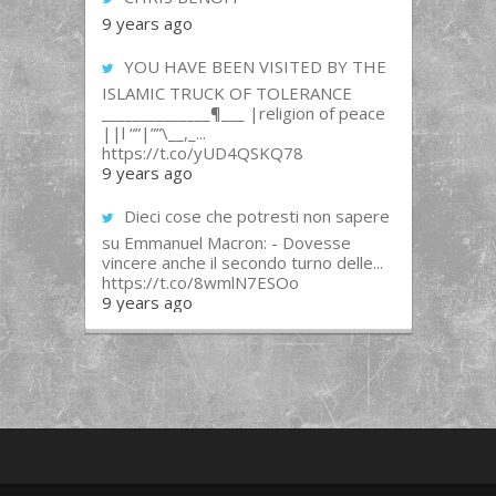
9 years ago
YOU HAVE BEEN VISITED BY THE
ISLAMIC TRUCK OF TOLERANCE
______________¶___ |religion of peace
||l “”|””\__,_...
https://t.co/yUD4QSKQ78
9 years ago
Dieci cose che potresti non sapere
su Emmanuel Macron: - Dovesse
vincere anche il secondo turno delle...
https://t.co/8wmlN7ESOo
9 years ago