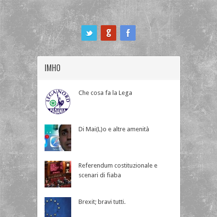
ook
IMHO
Che cosa fa la Lega
Di Mai(L)o e altre amenità
Referendum costituzionale e
scenari di fiaba
Brexit; bravi tutti.