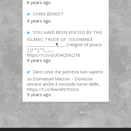
8 years ago
CHRIS BENOIT
9 years ago
YOU HAVE BEEN VISITED BY THE
ISLAMIC TRUCK OF TOLERANCE
______________¶___ |religion of peace
||l “”|””\__,_...
https://t.co/yUD4QSKQ78
9 years ago
Dieci cose che potresti non sapere
su Emmanuel Macron: - Dovesse
vincere anche il secondo turno delle...
https://t.co/8wmlN7ESOo
9 years ago