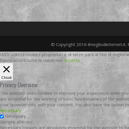
© Copyright 2016 ilmegliodiinternet.it. 
IMDI utilizza cookies proprietari e di terze parti al fine di migliora
fianco accetti tutte le condizioni.
Accetto
Chiudi
Privacy Overview
This website uses cookies to improve your experience while you 
are essential for the working of basic functionalities of the web
your browser only with your consent. You also have the option t
Necessary
Necessary
Sempre abilitato
Necessary cookies are absolutely essential for the website to fun