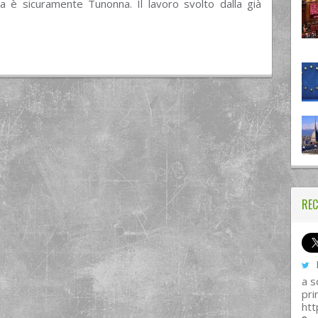
la è sicuramente Tunonna. Il lavoro svolto dalla già
REC
I
a s
pri
htt