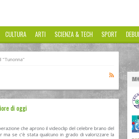
CULTURA
ARTI
SCIENZA & TECH
SPORT
DEBU
twitter
googleplus
facebook
 "tunonna"
IM
iore di oggi
perazione che aprono il videoclip del celebre brano del
 ma se c’è stata qualcuno in grado di valorizzare la