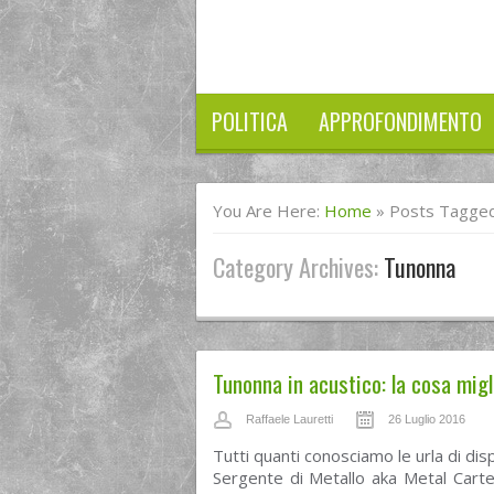
POLITICA
APPROFONDIMENTO
You Are Here:
Home
»
Posts Tagged
Category Archives:
Tunonna
Tunonna in acustico: la cosa migl
Raffaele Lauretti
26 Luglio 2016
Tutti quanti conosciamo le urla di dis
Sergente di Metallo aka Metal Carter