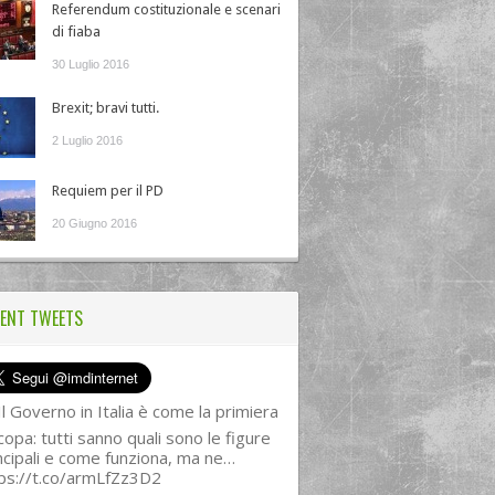
Referendum costituzionale e scenari
di fiaba
30 Luglio 2016
Brexit; bravi tutti.
2 Luglio 2016
Requiem per il PD
20 Giugno 2016
ENT TWEETS
l Governo in Italia è come la primiera
copa: tutti sanno quali sono le figure
ncipali e come funziona, ma ne…
ps://t.co/armLfZz3D2