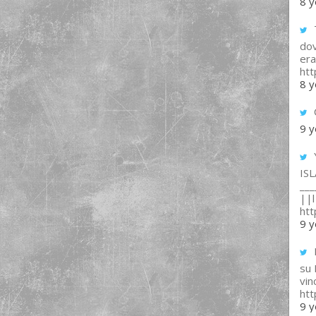
8 y
T
dov
era
ht
8 y
9 y
IS
___
||l 
ht
9 y
su
vin
ht
9 y