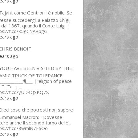
ears ago
ajani, come Gentiloni, è nobile. Se
esse succedergli a Palazzo Chigi,
 dal 1867, quando il Conte Luigi...
tps://t.co/x5gCNARpgG
ears ago
CHRIS BENOIT
ears ago
YOU HAVE BEEN VISITED BY THE
LAMIC TRUCK OF TOLERANCE
___________¶___ |religion of peace
“”|””\__,_...
tps://t.co/yUD4QSKQ78
ears ago
Dieci cose che potresti non sapere
 Emmanuel Macron: - Dovesse
cere anche il secondo turno delle...
tps://t.co/8wmlN7ESOo
ears ago