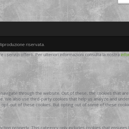
Riproduzione riservata.
twitter
googleplus
facebook
re i servizi offerti. Per ulteriori informazioni consulta la nostra
info
navigate through the website. Out of these, the cookies that ar
site. We also use third-party cookies that help us analyze and und
o opt-out of these cookies. But opting out of some of these cook
ction properly. This category only includes cookies that ensures 