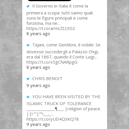
Il Governo in Italia è come la
primiera a scopa: tutti sanno quali
sono le figure principali e come
funziona, ma ne…
https://t.co/armLfZz3D2
8 years ago
Tajani, come Gentiloni, è nobile. Se
dovesse succedergli a Palazzo Chigi,
era dal 1867, quando il Conte Luigi...
https://t.co/x5gCNARpgG
8 years ago
CHRIS BENOIT
9 years ago
YOU HAVE BEEN VISITED BY THE
ISLAMIC TRUCK OF TOLERANCE
______________¶___ |religion of peace
||l “”|””\__,_...
https://t.co/yUD4QSKQ78
9 years ago