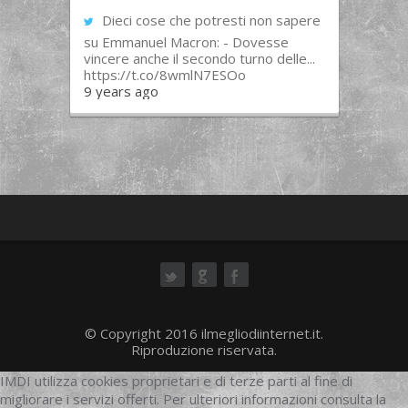
Dieci cose che potresti non sapere
su Emmanuel Macron: - Dovesse
vincere anche il secondo turno delle...
https://t.co/8wmlN7ESOo
9 years ago
ok
© Copyright 2016 ilmegliodiinternet.it.
Riproduzione riservata.
IMDI utilizza cookies proprietari e di terze parti al fine di
migliorare i servizi offerti. Per ulteriori informazioni consulta la