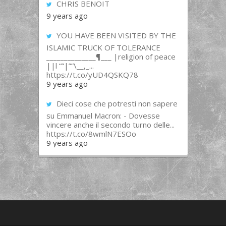
CHRIS BENOIT
9 years ago
YOU HAVE BEEN VISITED BY THE
ISLAMIC TRUCK OF TOLERANCE
______________¶___ |religion of peace
||l “”|””\__,_...
https://t.co/yUD4QSKQ78
9 years ago
Dieci cose che potresti non sapere
su Emmanuel Macron: - Dovesse
vincere anche il secondo turno delle...
https://t.co/8wmlN7ESOo
9 years ago