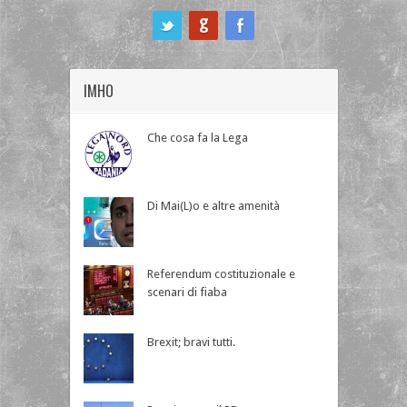
ook
IMHO
Che cosa fa la Lega
Di Mai(L)o e altre amenità
Referendum costituzionale e
scenari di fiaba
Brexit; bravi tutti.