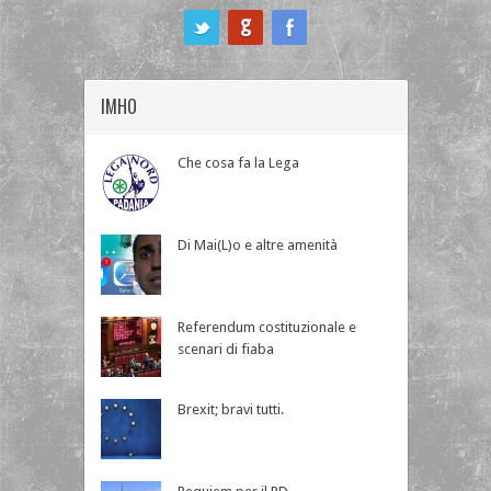
ook
IMHO
Che cosa fa la Lega
Di Mai(L)o e altre amenità
Referendum costituzionale e
scenari di fiaba
Brexit; bravi tutti.