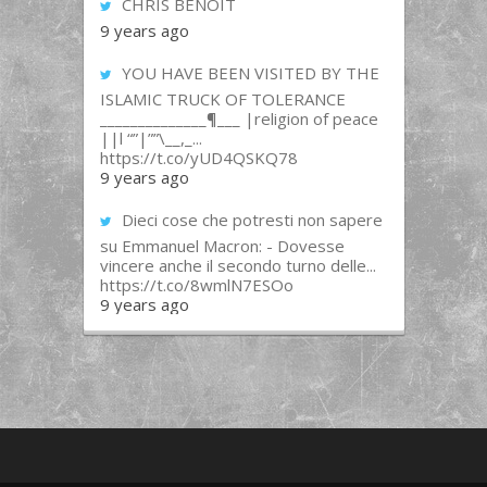
CHRIS BENOIT
9 years ago
YOU HAVE BEEN VISITED BY THE
ISLAMIC TRUCK OF TOLERANCE
______________¶___ |religion of peace
||l “”|””\__,_...
https://t.co/yUD4QSKQ78
9 years ago
Dieci cose che potresti non sapere
su Emmanuel Macron: - Dovesse
vincere anche il secondo turno delle...
https://t.co/8wmlN7ESOo
9 years ago