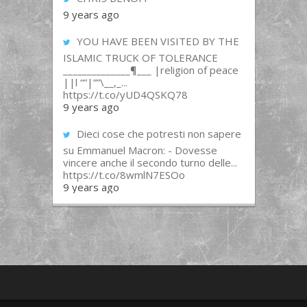
9 years ago
YOU HAVE BEEN VISITED BY THE
ISLAMIC TRUCK OF TOLERANCE
______________¶___ |religion of peace
||l “”|””\__,_...
https://t.co/yUD4QSKQ78
9 years ago
Dieci cose che potresti non sapere
su Emmanuel Macron: - Dovesse
vincere anche il secondo turno delle...
https://t.co/8wmlN7ESOo
9 years ago