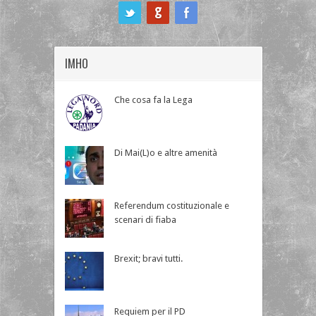
ook
IMHO
Che cosa fa la Lega
Di Mai(L)o e altre amenità
Referendum costituzionale e
scenari di fiaba
Brexit; bravi tutti.
Requiem per il PD