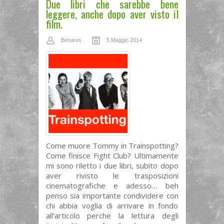
Due libri che sarebbe bene
leggere, anche dopo aver visto il
film.
Benares
5 Maggio 2014
Come muore Tommy in Trainspotting?
Come finisce Fight Club? Ultimamente
mi sono riletto i due libri, subito dopo
aver rivisto le trasposizioni
cinematografiche e adesso… beh
penso sia importante condividere con
chi abbia voglia di arrivare in fondo
all’articolo perche la lettura degli