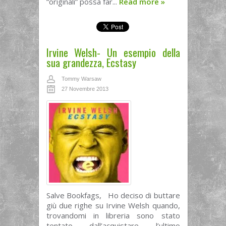
“originali” possa far...
Read more
»
Irvine Welsh- Un esempio della
sua grandezza, Ecstasy
Tommy Warsaw
27 Novembre 2013
Salve Bookfags, Ho deciso di buttare
giù due righe su Irvine Welsh quando,
trovandomi in libreria sono stato
tentato dall’acquistare l’ultimo