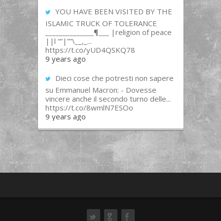
YOU HAVE BEEN VISITED BY THE
ISLAMIC TRUCK OF TOLERANCE
______________¶___ |religion of peace
||l “”|””\__,_...
https://t.co/yUD4QSKQ78
9 years ago
Dieci cose che potresti non sapere
su Emmanuel Macron: - Dovesse
vincere anche il secondo turno delle...
https://t.co/8wmlN7ESOo
9 years ago