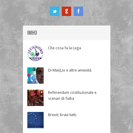
ook
IMHO
Che cosa fa la Lega
Di Mai(L)o e altre amenità
Referendum costituzionale e
scenari di fiaba
Brexit; bravi tutti.