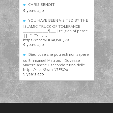
CHRIS BENOIT
9 years ago
YOU HAVE BEEN VISITED BY THE
ISLAMIC TRUCK OF TOLERANCE
______________¶___ |religion of peace
||l “”|””\__,_...
https://t.co/yUD4QSKQ78
9 years ago
Dieci cose che potresti non sapere
su Emmanuel Macron: - Dovesse
vincere anche il secondo turno delle...
https://t.co/8wmlN7ESOo
9 years ago