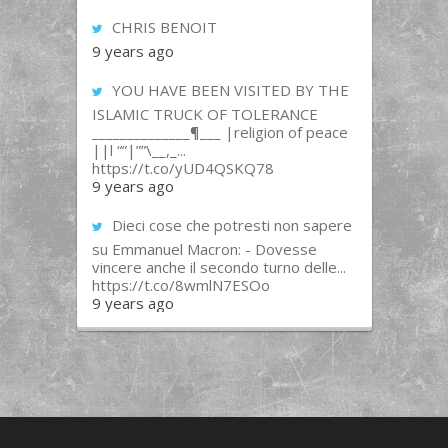
CHRIS BENOIT
9 years ago
YOU HAVE BEEN VISITED BY THE
ISLAMIC TRUCK OF TOLERANCE
______________¶___ |religion of peace
||l “”|””\__,_...
https://t.co/yUD4QSKQ78
9 years ago
Dieci cose che potresti non sapere
su Emmanuel Macron: - Dovesse
vincere anche il secondo turno delle...
https://t.co/8wmlN7ESOo
9 years ago