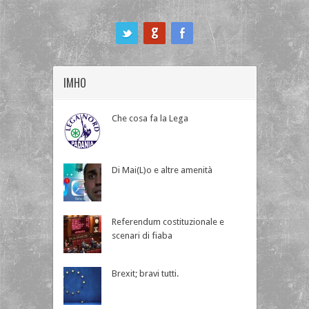
ook
IMHO
Che cosa fa la Lega
Di Mai(L)o e altre amenità
Referendum costituzionale e
scenari di fiaba
Brexit; bravi tutti.